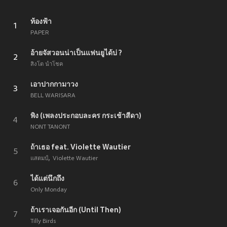
ท้องฟ้า
1
PAPER
อ้ายจัสวอนน่าเป็นแฟนยูได้บ่ ?
2
สิงโต นำโชค
เอาปากกามาวง
3
BELL WARISARA
พิง (เพลงประกอบละคร กระเช้าสีดา)
4
NONT TANONT
ถ้าเธอ feat. Violette Wautier
5
แสตมป์
Violette Wautier
ได้แต่นึกถึง
6
Only Monday
ถ้าเราเจอกันอีก (Until Then)
7
Tilly Birds