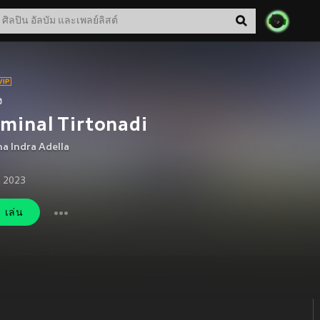
ง
minal Tirtonadi
na Indra Adella
. 2023
เล่น