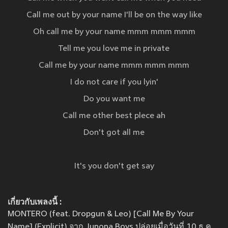
Call me out by your name I'll be on the way like
Oh call me by your name mmm mmm mmm
Tell me you love me in private
Call me by your name mmm mmm mmm
I do not care if you lyin'
Do you want me
Call me other best plece ah
Don't got all me
It's you don't get say
เกี่ยวกับเพลงนี้ :
MONTERO (feat. Dropgun & Leo) [Call Me By Your
Name] (Explicit) จาก Junona Boys ปล่อยเมื่อวันที่ 10 ธ.ค.