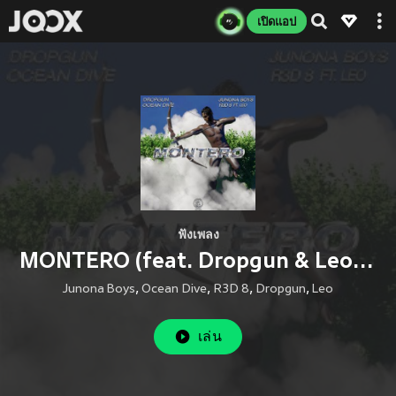
เปิดแอป
ฟังเพลง
MONTERO (feat. Dropgun & Leo) [Call Me By Your Name] (Explicit)
Junona Boys
,
Ocean Dive
,
R3D 8
,
Dropgun
,
Leo
เล่น