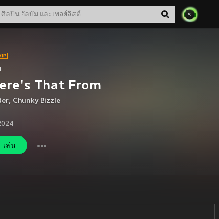
ง
ere's That From
der
,
Chunky Bizzle
 2024
เล่น