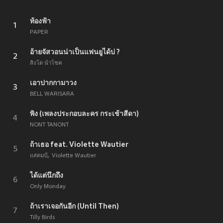
ท้องฟ้า
1
PAPER
อ้ายจัสวอนน่าเป็นแฟนยูได้บ่ ?
2
สิงโต นำโชค
เอาปากกามาวง
3
BELL WARISARA
พิง (เพลงประกอบละคร กระเช้าสีดา)
4
NONT TANONT
ถ้าเธอ feat. Violette Wautier
5
แสตมป์
Violette Wautier
ได้แต่นึกถึง
6
Only Monday
ถ้าเราเจอกันอีก (Until Then)
7
Tilly Birds