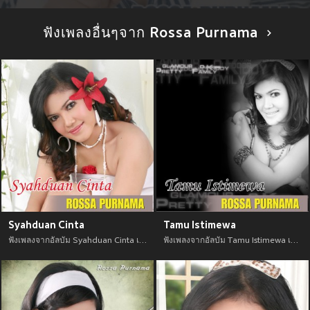
ฟังเพลงอื่นๆจาก Rossa Purnama
Syahduan Cinta
Tamu Istimewa
ฟังเพลงจากอัลบัม Syahduan Cinta เพลงใหม่จาก อัพเดทเพลงใหม่ล่าสุดก่อนใคร ตลอดปี 2021
ฟังเพลงจากอัลบัม Tamu Istimewa เพลงใหม่จาก อัพเดทเพลงใหม่ล่าสุดก่อนใคร ตลอดปี 2021