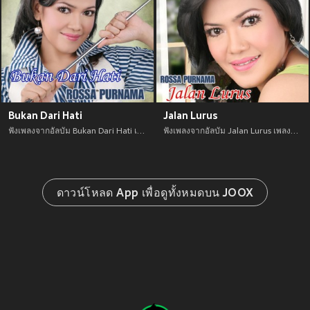
Bukan Dari Hati
Jalan Lurus
ฟังเพลงจากอัลบัม Bukan Dari Hati เพลงใหม่จาก อัพเดทเพลงใหม่ล่าสุดก่อนใคร ตลอดปี 2021
ฟังเพลงจากอัลบัม Jalan Lurus เพลงใหม่จาก อัพเดทเพลงใหม่ล่าสุดก่อนใคร ตลอดปี 2021
ดาวน์โหลด App เพื่อดูทั้งหมดบน JOOX