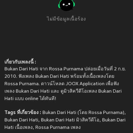
ไม่มีข้อมูลเนื้อร้อง
เกี่ยวกับเพลงนี้ :
Bukan Dari Hati จาก Rossa Purnama ปล่อยเมื่อวันที่ 2 ก.ย.
2010. ฟังเพลง Bukan Dari Hati พร้อมทั้งเนื้อเพลงโดย
Rossa Purnama. ดาวน์โหลด JOOX Application เพื่อฟัง
เพลง Bukan Dari Hati และ ดูมิวสิควีดีโอเพลง Bukan Dari
Hati แบบ online ได้ทันที!
Tags ที่เกี่ยวข้อง :
Bukan Dari Hati (โดย Rossa Purnama),
Bukan Dari Hati, Bukan Dari Hati มิวสิควีดีโอ, Bukan Dari
Hati เนื้อเพลง, Rossa Purnama เพลง