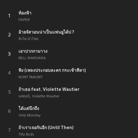
ท้องฟ้า
1
PAPER
อ้ายจัสวอนน่าเป็นแฟนยูได้บ่ ?
2
สิงโต นำโชค
เอาปากกามาวง
3
BELL WARISARA
พิง (เพลงประกอบละคร กระเช้าสีดา)
4
NONT TANONT
ถ้าเธอ feat. Violette Wautier
5
แสตมป์
Violette Wautier
ได้แต่นึกถึง
6
Only Monday
ถ้าเราเจอกันอีก (Until Then)
7
Tilly Birds