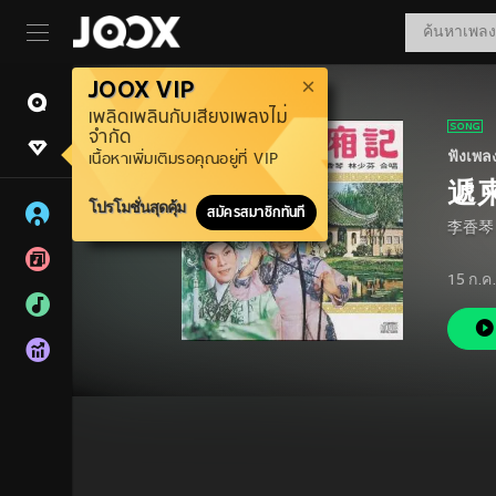
JOOX VIP
เพลิดเพลินกับเสียงเพลงไม่
จำกัด
ฟังเพล
เนื้อหาเพิ่มเติมรอคุณอยู่ที่ VIP
遞
โปรโมชั่นสุดคุ้ม
สมัครสมาชิกทันที
李香琴
15 ก.ค