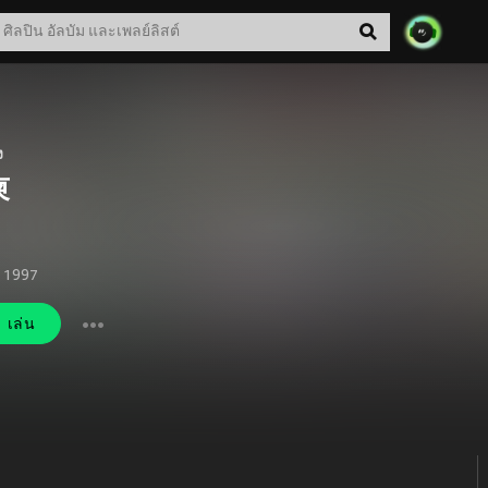
ง
柬
. 1997
เล่น