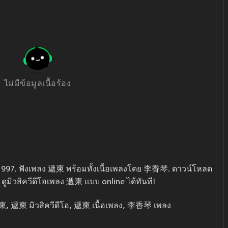
ไม่มีข้อมูลเนื้อร้อง
1997. ฟังเพลง 遞柬 พร้อมทั้งเนื้อเพลงโดย 李香琴. ดาวน์โหลด
ูมิวสิควีดีโอเพลง 遞柬 แบบ online ได้ทันที!
遞柬 มิวสิควีดีโอ, 遞柬 เนื้อเพลง, 李香琴 เพลง