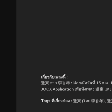
เกี่ยวกับเพลงนี้ :
遞柬 จาก 李香琴 ปล่อยเมื่อวันที่ 15 ก.ค. 
JOOX Application เพื่อฟังเพลง 遞柬 และ ด
Tags ที่เกี่ยวข้อง :
遞柬 (โดย 李香琴), 遞柬, 