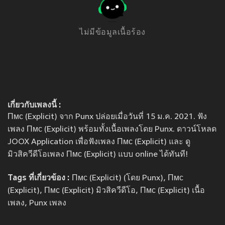
ไม่มีข้อมูลเนื้อร้อง
เกี่ยวกับเพลงนี้ :
Пмс (Explicit) จาก Punx ปล่อยเมื่อวันที่ 15 ม.ค. 2021. ฟัง
เพลง Пмс (Explicit) พร้อมทั้งเนื้อเพลงโดย Punx. ดาวน์โหลด
JOOX Application เพื่อฟังเพลง Пмс (Explicit) และ ดู
มิวสิควีดีโอเพลง Пмс (Explicit) แบบ online ได้ทันที!
Tags ที่เกี่ยวข้อง :
Пмс (Explicit) (โดย Punx), Пмс
(Explicit), Пмс (Explicit) มิวสิควีดีโอ, Пмс (Explicit) เนื้อ
เพลง, Punx เพลง