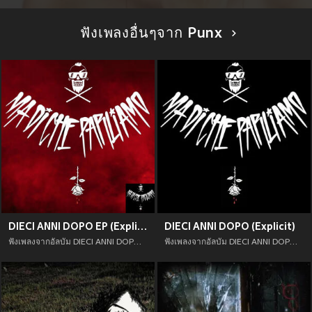
ฟังเพลงอื่นๆจาก Punx
DIECI ANNI DOPO EP (Explicit)
DIECI ANNI DOPO (Explicit)
ฟังเพลงจากอัลบัม DIECI ANNI DOPO EP (Explicit) เพลงใหม่จาก อัพเดทเพลงใหม่ล่าสุดก่อนใคร ตลอดปี 2021
ฟังเพลงจากอัลบัม DIECI ANNI DOPO (Explicit) เพลงใหม่จาก อัพเดทเพลงใหม่ล่าสุดก่อนใคร ตลอดปี 2021