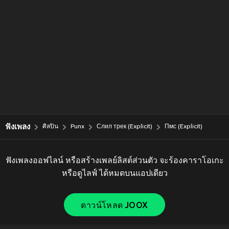
ฟังเพลง
ศิลปิน
Punx
Слил трек (Explicit)
Пмс (Explicit)
ฟังเพลงออฟไลน์ หรือสร้างเพลย์ลิสต์ส่วนตัว จะร้องคาราโอเกะ
หรือดูไลฟ์ ได้หมดบนแอปเดียว
ดาวน์โหลด JOOX