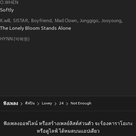
O.WHEN
Softly
K.will
SISTAR
Boyfriend
Mad Clown
Junggigo
Jooyoung
MONS
The Lonely Bloom Stands Alone
HYNN (박혜원)
ฟังเพลง
ศิลปิน
Lovey
24
Not Enough
ฟังเพลงออฟไลน์ หรือสร้างเพลย์ลิสต์ส่วนตัว จะร้องคาราโอเกะ
หรือดูไลฟ์ ได้หมดบนแอปเดียว