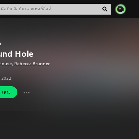
ง
und Hole
House
,
Rebecca Brunner
. 2022
เล่น