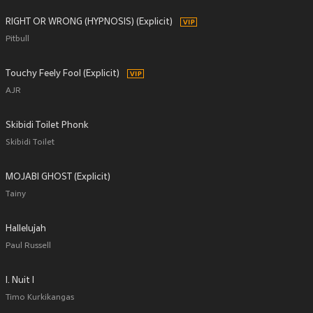
RIGHT OR WRONG (HYPNOSIS) (Explicit)
Pitbull
Touchy Feely Fool (Explicit)
AJR
Skibidi Toilet Phonk
Skibidi Toilet
MOJABI GHOST (Explicit)
Tainy
Hallelujah
Paul Russell
I. Nuit I
Timo Kurkikangas