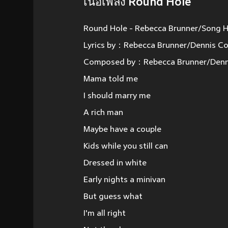
เนื้อเพลง Round Hole
Round Hole - Rebecca Brunner/Song 
Lyrics by：Rebecca Brunner/Dennis C
Composed by：Rebecca Brunner/Denni
Mama told me
I should marry me
A rich man
Maybe have a couple
Kids while you still can
Dressed in white
Early nights a minivan
But guess what
I'm all right