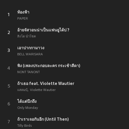
ท้องฟ้า
1
PAPER
อ้ายจัสวอนน่าเป็นแฟนยูได้บ่ ?
2
สิงโต นำโชค
เอาปากกามาวง
3
BELL WARISARA
พิง (เพลงประกอบละคร กระเช้าสีดา)
4
NONT TANONT
ถ้าเธอ feat. Violette Wautier
5
แสตมป์
Violette Wautier
ได้แต่นึกถึง
6
Only Monday
ถ้าเราเจอกันอีก (Until Then)
7
Tilly Birds