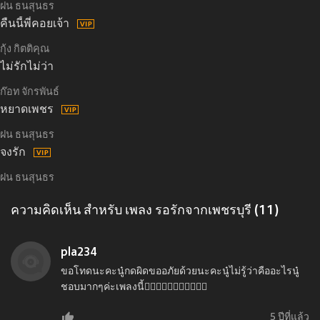
ฝน ธนสุนธร
คืนนี้พี่คอยเจ้า
กุ้ง กิตติคุณ
ไม่รักไม่ว่า
ก๊อท จักรพันธ์
หยาดเพชร
ฝน ธนสุนธร
จงรัก
ฝน ธนสุนธร
ความคิดเห็น สำหรับ เพลง รอรักจากเพชรบุรี (11)
pla234
ขอโทดนะคะนู๋กดผิดขออภัยด้วยนะคะนู๋ไม่รู้ว่าคืออะไรนู๋
ชอบมากๆค่ะเพลงนี้👍🏼👍🏼👍🏼👋👋👋🌹🌹
5 ปีที่แล้ว