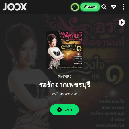
เปิดแอป
ฟังเพลง
รอรักจากเพชรบุรี
อรวี สัจจานนท์
เล่น