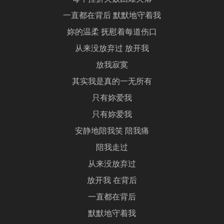
一直都在背后 默默地守着我
妳的温柔 抚慰着每道伤口
从来没放弃过 放开我
放我寂寞
其实我是真的一无所有
只有妳爱我
只有妳爱我
安静地陪我笑 陪我痛
陪我走过
从来没放弃过
放开我 在背后
一直都在背后
默默地守着我