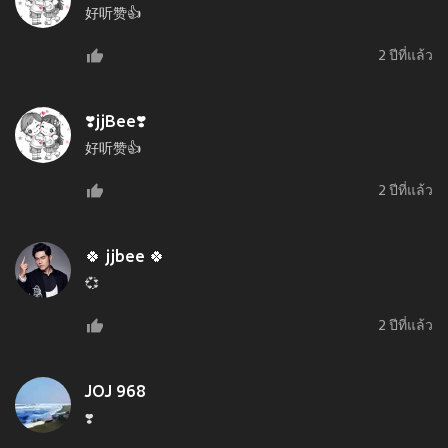
好听赞👍
2 ปีที่แล้ว
❣️jjBee❣️
好听赞👍
2 ปีที่แล้ว
🍀 jjbee 🍀
💞
2 ปีที่แล้ว
JOJ 968
❣️