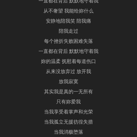
一直都在背后 默默地守着我
从不奢望 我能给妳什么
安静地陪我笑 陪我痛
陪我走过
每个挫折失败困难失落
一直都在背后 默默地守着我
妳的温柔 抚慰着每道伤口
从来没放弃过 放开我
放我寂寞
其实我是真的一无所有
只有妳爱我
当我享受着掌声和光荣
当我孤立无援彷徨失措
当我消极堕落