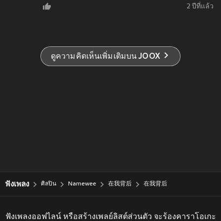
2 ปีที่แล้ว
ดูความคิดเห็นเพิ่มเติมบน JOOX
ฟังเพลง
ศิลปิน
Namewee
在我背后
在我背后
ฟังเพลงออฟไลน์ หรือสร้างเพลย์ลิสต์ส่วนตัว จะร้องคาราโอเกะ