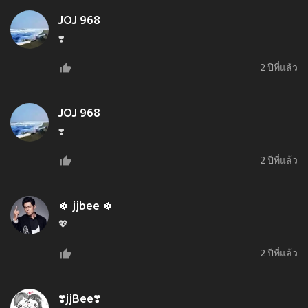
JOJ 968
❣️
2 ปีที่แล้ว
JOJ 968
❣️
2 ปีที่แล้ว
🍀 jjbee 🍀
💖
2 ปีที่แล้ว
❣️jjBee❣️