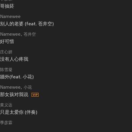
哥抽菸
Namewee
别人的老婆 (feat. 苍井空)
Namewee
苍井空
好可惜
庄心妍
没有人心疼我
陈雪凝
牆外(feat. 小花)
Namewee
小花
那女孩对我说
黄义达
只是太爱你 (伴奏)
季彦霖