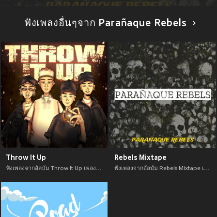
ฟังเพลงอื่นๆจาก Parañaque Rebels
Throw It Up
Rebels Mixtape
ฟังเพลงจากอัลบัม Throw It Up เพลงใหม่จาก อัพเดทเพลงใหม่ล่าสุดก่อนใคร ตลอดปี 2021
ฟังเพลงจากอัลบัม Rebels Mixtape เพลงใหม่จาก อัพเดทเพลงใหม่ล่าสุดก่อนใคร ตลอดปี 2021