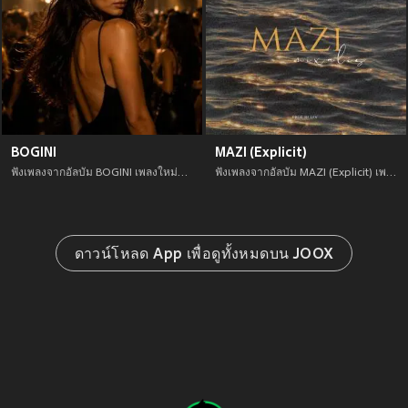
BOGINI
MAZI (Explicit)
ฟังเพลงจากอัลบัม BOGINI เพลงใหม่จาก อัพเดทเพลงใหม่ล่าสุดก่อนใคร ตลอดปี 2021
ฟังเพลงจากอัลบัม MAZI (Explicit) เพลงใหม่จาก อัพเดทเพลงใหม่ล่าสุดก่อนใคร ตลอดปี 2021
ดาวน์โหลด App เพื่อดูทั้งหมดบน JOOX