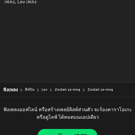
เพลง, Lev เพลง
ฟังเพลง
ศิลปิน
Lev
Zostań ze mną
Zostań ze mną
ฟังเพลงออฟไลน์ หรือสร้างเพลย์ลิสต์ส่วนตัว จะร้องคาราโอเกะ
หรือดูไลฟ์ ได้หมดบนแอปเดียว