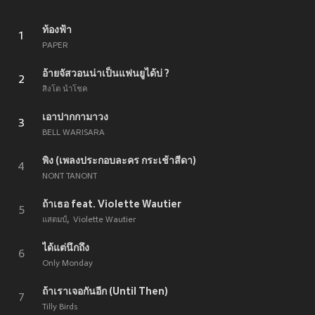
ท้องฟ้า
1
PAPER
อ้ายจัสวอนน่าเป็นแฟนยูได้บ่ ?
2
สิงโต นำโชค
เอาปากกามาวง
3
BELL WARISARA
พิง (เพลงประกอบละคร กระเช้าสีดา)
4
NONT TANONT
ถ้าเธอ feat. Violette Wautier
5
แสตมป์
Violette Wautier
ได้แต่นึกถึง
6
Only Monday
ถ้าเราเจอกันอีก (Until Then)
7
Tilly Birds