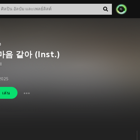
ง
마음 같아 (Inst.)
I
 2025
เล่น