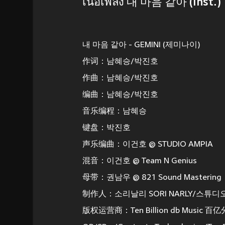
เนื้อเพลง 내 마음 같아 (Inst.)
내 마음 같아 - GEMINI (제미나이)
作词：남혜승/박진호
作曲：남혜승/박진호
编曲：남혜승/박진호
音乐编程：남혜승
键盘：박진호
声乐编曲：이건호 @ STUDIO AMPIA
混音：이건호 @ Team N Genius
母带：권남우 @ 821 Sound Mastering
制作人：소리날리 SORI NARLY/스튜디오드래곤
版权运营商：Ten Billion db Mus