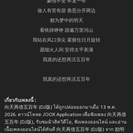
豪情不变 年复一年
做人有苦有甜 善恶分开两边
都为梦中的明天
看铁蹄铮铮 踏遍万里河山
我站在风口浪尖 紧握住日月旋转
愿烟火人间 安得太平美满
我真的还想再活五百年
我真的还想再活五百年
เกี่ยวกับเพลงนี้ :
向天再借五百年 (DJ版) ได้ถูกปล่อยออกมาเมื่อ 13 พ.ค.
2026. ดาวน์โหลด JOOX Application เพื่อฟังเพลง 向天再借
五百年 (DJ版), รับชมมิวสิควิดีโอ, ฟังเพลงออนไลน์ และอ่าน
เนื้อเพลงออนไลน์ได้ทันที 向天再借五百年 (DJ版) จาก 励明