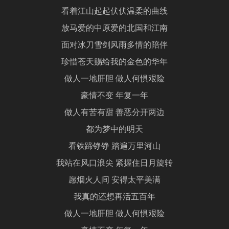
看着江山起起伏伏温柔的曲线
放马爱的中原爱的北国和江南
面对冰刀雪剑风雨多情的陪伴
珍惜苍天赐给我的金色的华年
做人一地肝胆 做人何惧艰险
豪情不变 年复一年
做人有苦有甜 善恶分开两边
都为梦中的明天
看铁蹄铮铮 踏遍万里河山
我站在风口浪尖 紧握住日月旋转
愿烟火人间 安得太平美满
我真的还想再活五百年
做人一地肝胆 做人何惧艰险