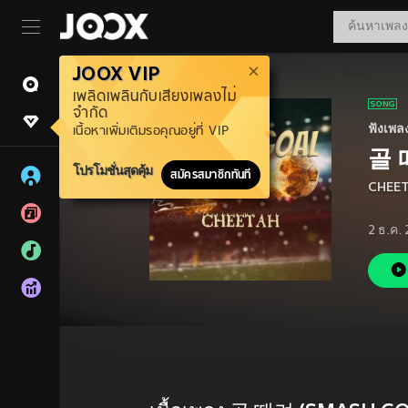
JOOX VIP
เพลิดเพลินกับเสียงเพลงไม่
จำกัด
ฟังเพล
เนื้อหาเพิ่มเติมรอคุณอยู่ที่ VIP
골 
โปรโมชั่นสุดคุ้ม
สมัครสมาชิกทันที
CHEE
2 ธ.ค.