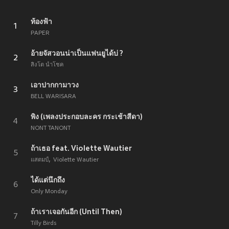
ท้องฟ้า
1
PAPER
อ้ายจัสวอนน่าเป็นแฟนยูได้บ่ ?
2
สิงโต นำโชค
เอาปากกามาวง
3
BELL WARISARA
พิง (เพลงประกอบละคร กระเช้าสีดา)
4
NONT TANONT
ถ้าเธอ feat. Violette Wautier
5
แสตมป์
Violette Wautier
ได้แต่นึกถึง
6
Only Monday
ถ้าเราเจอกันอีก (Until Then)
7
Tilly Birds