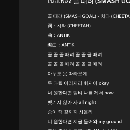
เนื้อเพลง 골 때려 (SMASH G
골 때려 (SMASH GOAL) - 치타 (CHEETA
词：치타 (CHEETAH)
曲：ANTIK
编曲：ANTIK
골 골 골 때려 골 골 골 때려
골 골 골 때려 골 골 골 때려
아무도 못 따라오게
두 다릴 이리저리 휘저어 okay
너 원한다면 덤벼 나를 제쳐 now
뺏기지 않아 자 all night
숨이 턱 끝까지 차올라
너 원한다면 지금 들어와 my ground