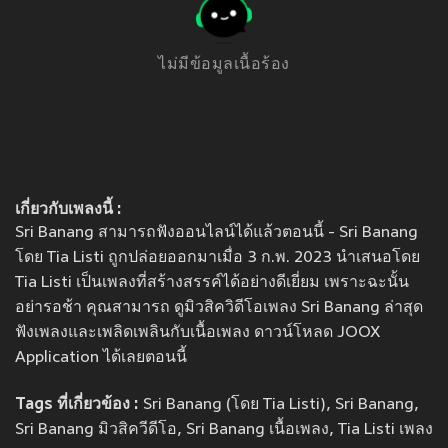
ไม่มีข้อมูลเนื้อร้อง
เกี่ยวกับเพลงนี้ :
Sri Banang สามารถฟังออนไลน์ได้แล้วตอนนี้ - Sri Banang
โดย Tia Listi ถูกปล่อยออกมาเมื่อ 3 ก.พ. 2023 นำเสนอโดย
Tia Listi เป็นเพลงที่สร้างสรรค์ได้อย่างดีเยี่ยม เพราะฉะนั้น
อย่ารอช้า คุณสามารถ ดูมิวสิควิดีโอเพลง Sri Banang ล่าสุด
ฟังเพลงและเพลิดเพลินกับเนื้อเพลง ดาวน์โหลด JOOX
Application ได้เลยตอนนี้
Tags ที่เกี่ยวข้อง :
Sri Banang (โดย Tia Listi), Sri Banang,
Sri Banang มิวสิควีดีโอ, Sri Banang เนื้อเพลง, Tia Listi เพลง