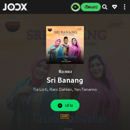
เปิดแอป
ฟังเพลง
Sri Banang
Tia Listi
,
Rani Dahlan
,
Yan Tanamo
เล่น