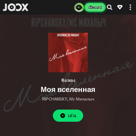
เปิดแอป
ฟังเพลง
Моя вселенная
RIPCHANSKY
,
Мс Михалыч
เล่น