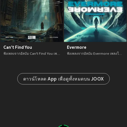
Can't Find You
Evermore
ฟังเพลงจากอัลบัม Can't Find You เพลงใหม่จาก อัพเดทเพลงใหม่ล่าสุดก่อนใคร ตลอดปี 2021
ฟังเพลงจากอัลบัม Evermore เพลงใหม่จาก อัพเดทเพลงใหม่ล่าสุดก่อนใคร ตลอดปี 2021
ดาวน์โหลด App เพื่อดูทั้งหมดบน JOOX