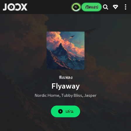
เปิดแอป
ฟังเพลง
Flyaway
Nordic Home
,
Tubby Bliss
,
Jasper
เล่น