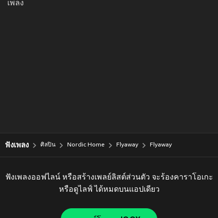
เพลง
ฟังเพลง
ศิลปิน
Nordic Home
Flyaway
Flyaway
ฟังเพลงออฟไลน์ หรือสร้างเพลย์ลิสต์ส่วนตัว จะร้องคาราโอเกะ
หรือดูไลฟ์ ได้หมดบนแอปเดียว