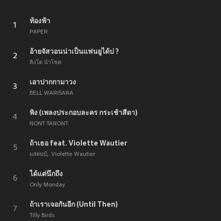
ท้องฟ้า
1
PAPER
อ้ายจัสวอนน่าเป็นแฟนยูได้บ่ ?
2
สิงโต นำโชค
เอาปากกามาวง
3
BELL WARISARA
พิง (เพลงประกอบละคร กระเช้าสีดา)
4
NONT TANONT
ถ้าเธอ feat. Violette Wautier
5
แสตมป์
Violette Wautier
ได้แต่นึกถึง
6
Only Monday
ถ้าเราเจอกันอีก (Until Then)
7
Tilly Birds