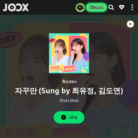
เปิดแอป
ฟังเพลง
자꾸만 (Sung by 최유정, 김도연)
Weki Meki
เล่น