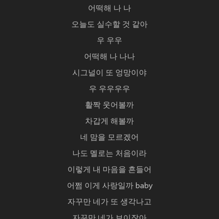
어떡해 나 나
오늘도 실수할 것 같아
우 우우
어떡해 나 나나
시그널이 또 엉망이야
우 우우우우
활짝 웃어볼까
차갑게 해볼까
네 맘을 모르겠어
나도 멜로는 처음이라
이렇게 내 마음을 흔들어
어쩜 이게 사랑일까 baby
자꾸만 네가 또 생각나고
자꾸만 네가 보이잖아