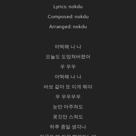
Lyrics: nokdu
Composed: nokdu
Arranged: nokdu
어떡해 나 나
오늘도 도망쳐버렸어
우 우우
어떡해 나 나
바보 같아 또 이게 뭐야
우 우우우우
눈만 마주쳐도
옷깃만 스쳐도
하루 종일 생각나