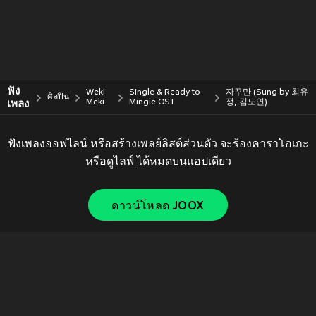
ฟัง
Weki
Single & Ready to
자꾸만 (Sung by 최유
ศิลปิน
เพลง
Meki
Mingle OST
정, 김도연)
ฟังเพลงออฟไลน์ หรือสร้างเพลย์ลิสต์ส่วนตัว จะร้องคาราโอเกะ
หรือดูไลฟ์ ได้หมดบนแอปเดียว
ดาวน์โหลด JOOX
Copyright © 2011-
2026
Tencent. All Rights Reserved