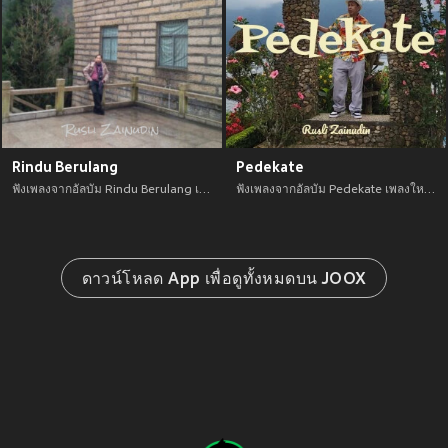
Rindu Berulang
Pedekate
ฟังเพลงจากอัลบัม Rindu Berulang เพลงใหม่จาก อัพเดทเพลงใหม่ล่าสุดก่อนใคร ตลอดปี 2021
ฟังเพลงจากอัลบัม Pedekate เพลงใหม่จาก อัพเดทเพลงใหม่ล่าสุดก่อนใคร ตลอดปี 2021
ดาวน์โหลด App เพื่อดูทั้งหมดบน JOOX