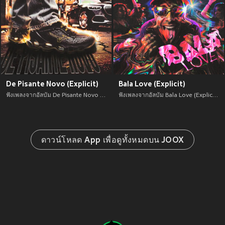
De Pisante Novo (Explicit)
Bala Love (Explicit)
ฟังเพลงจากอัลบัม De Pisante Novo (Explicit) เพลงใหม่จาก อัพเดทเพลงใหม่ล่าสุดก่อนใคร ตลอดปี 2021
ฟังเพลงจากอัลบัม Bala Love (Explicit) เพลงใหม่จาก อัพเดทเพลงใหม่ล่าสุดก่อนใคร ตลอดปี 2021
ดาวน์โหลด App เพื่อดูทั้งหมดบน JOOX