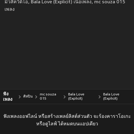
มิวสิควีดีโอ, Bala Love (Explicit) เนื้อเพลง, mc souza 015
เพลง
ฟัง
mc souza
Bala Love
Bala Love
ศิลปิน
เพลง
015
(Explicit)
(Explicit)
ฟังเพลงออฟไลน์ หรือสร้างเพลย์ลิสต์ส่วนตัว จะร้องคาราโอเกะ
หรือดูไลฟ์ ได้หมดบนแอปเดียว