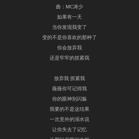
曲：MC涛少
如果有一天
当你发现我变了
变的不是你喜欢的那种了
你会放弃我
还是牢牢的抓紧我
放弃我 抓紧我
薇薇你可记得我
你的眼神别闪躲
我要的不是这结果
一次意外的溺水说
让你失去了记忆