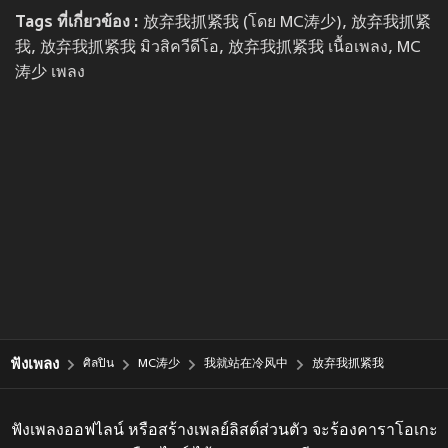
Tags ที่เกี่ยวข้อง :
放弃我抓紧我 (โดย MC涛少), 放弃我抓紧
我, 放弃我抓紧我 มิวสิควีดีโอ, 放弃我抓紧我 เนื้อเพลง, MC
涛少 เพลง
ฟังเพลง
ศิลปิน
MC涛少
我就站在冷风中
放弃我抓紧我
ฟังเพลงออฟไลน์ หรือสร้างเพลย์ลิสต์ส่วนตัว จะร้องคาราโอเกะ