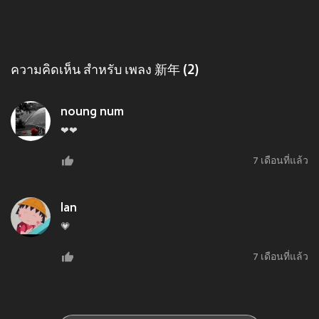
ความคิดเห็น สำหรับ เพลง 新年 (2)
noung num
❤❤
7 เดือนที่แล้ว
lan
💗
7 เดือนที่แล้ว