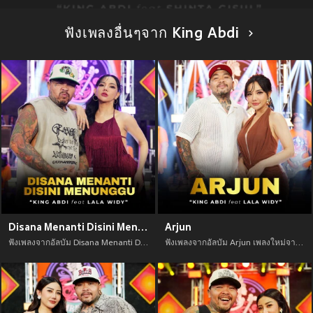
ฟังเพลงอื่นๆจาก King Abdi
Disana Menanti Disini Menunggu
Arjun
ฟังเพลงจากอัลบัม Disana Menanti Disini Menunggu เพลงใหม่จาก อัพเดทเพลงใหม่ล่าสุดก่อนใคร ตลอดปี 2021
ฟังเพลงจากอัลบัม Arjun เพลงใหม่จาก อัพเดทเพลงใหม่ล่าสุดก่อนใคร ตลอดปี 2021