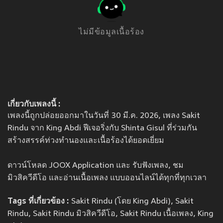
ไม่มีข้อมูลเนื้อร้อง
เกี่ยวกับเพลงนี้ :
เพลงนี้ถูกปล่อยออกมาในวันที่ 30 มี.ค. 2026, เพลง Sakit
Rindu จาก King Abdi ฟีเจอริ่งกับ Shinta Gisul ที่ร่วมกัน
สร้างสรรค์ท่วงทำนองและเนื้อร้องได้ยอดเยี่ยม
ดาวน์โหลด JOOX Application และ รับฟังเพลง, ชม
มิวสิควีดีโอ และอ่านเนื้อเพลง แบบออนไลน์ได้ทุกที่ทุกเวลา
Tags ที่เกี่ยวข้อง :
Sakit Rindu (โดย King Abdi), Sakit
Rindu, Sakit Rindu มิวสิควีดีโอ, Sakit Rindu เนื้อเพลง, King