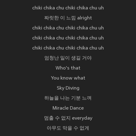
chiki chika chu chiki chika chu uh
짜릿한 이 느낌 alright
chiki chika chu chiki chika chu uh
chiki chika chu chiki chika chu uh
chiki chika chu chiki chika chu uh
엄청난 일이 생길 거야
Who's that
You know what
Sky Diving
하늘을 나는 기분 느껴
Miracle Dance
멈출 수 없지 everyday
아무도 막을 수 없게