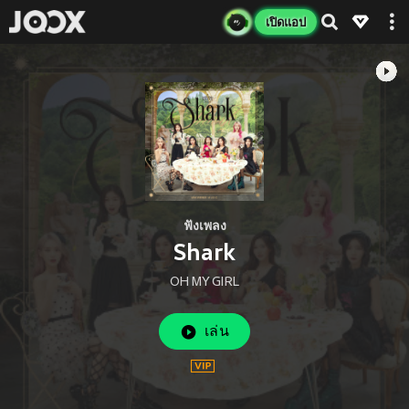
เปิดแอป
ฟังเพลง
Shark
OH MY GIRL
เล่น