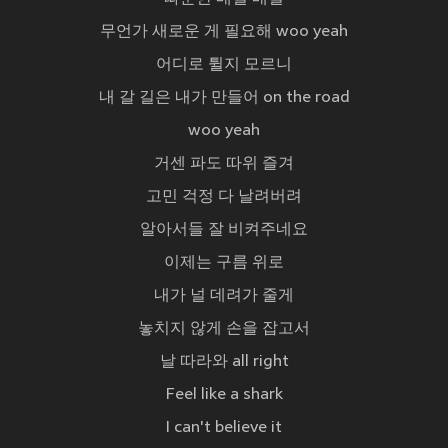
무언가 새로운 게 필요해 woo yeah
어디로 튈지 모르니
내 갈 길은 내가 만들어 on the road
woo yeah
거센 파도 따위 즐겨
고민 걱정 다 날려버려
알아서들 잘 비켜주네요
이제는 구름 위로
내가 널 데려가 줄게
놓치지 않게 손을 잡고서
날 따라와 all right
Feel like a shark
I can't believe it