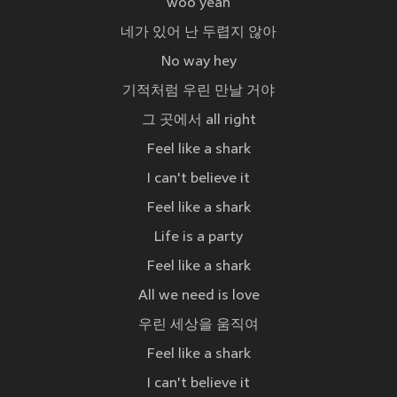
woo yeah
네가 있어 난 두렵지 않아
No way hey
기적처럼 우린 만날 거야
그 곳에서 all right
Feel like a shark
I can't believe it
Feel like a shark
Life is a party
Feel like a shark
All we need is love
우린 세상을 움직여
Feel like a shark
I can't believe it