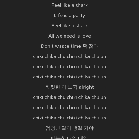
Feel like a shark
Life is a party
Feel like a shark
All we need is love
Don't waste time 꽉 잡아
chiki chika chu chiki chika chu uh
chiki chika chu chiki chika chu uh
chiki chika chu chiki chika chu uh
짜릿한 이 느낌 alright
chiki chika chu chiki chika chu uh
chiki chika chu chiki chika chu uh
chiki chika chu chiki chika chu uh
엄청난 일이 생길 거야
따분한 매일 매일