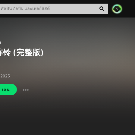
ง
铃 (完整版)
. 2025
เล่น