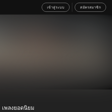
เข้าสู่ระบบ
สมัครสมาชิก
เพลงยอดนิยม