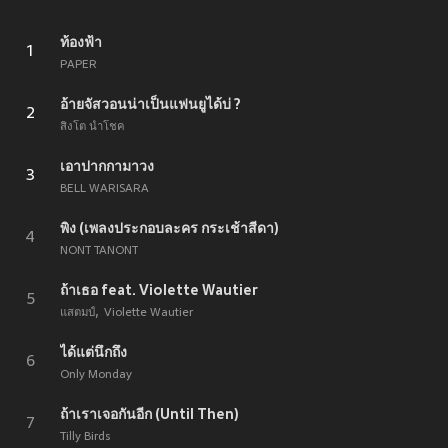
ท้องฟ้า
1
PAPER
อ้ายจัสวอนน่าเป็นแฟนยูได้บ่ ?
2
สิงโต นำโชค
เอาปากกามาวง
3
BELL WARISARA
พิง (เพลงประกอบละคร กระเช้าสีดา)
4
NONT TANONT
ถ้าเธอ feat. Violette Wautier
5
แสตมป์
Violette Wautier
ได้แต่นึกถึง
6
Only Monday
ถ้าเราเจอกันอีก (Until Then)
7
Tilly Birds