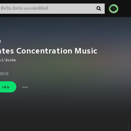
ง
ates Concentration Music
s L'école
 2010
เล่น