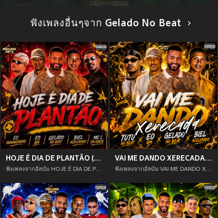
ฟังเพลงอื่นๆจาก Gelado No Beat
HOJE É DIA DE PLANTÃO (Explicit)
VAI ME DANDO XERECADA (Explicit)
ฟังเพลงจากอัลบัม HOJE É DIA DE PLANTÃO (Explicit) เพลงใหม่จาก อัพเดทเพลงใหม่ล่าสุดก่อนใคร ตลอดปี 2021
ฟังเพลงจากอัลบัม VAI ME DANDO XERECADA (Explicit) เพลงใหม่จาก อัพเดทเพลงใหม่ล่าสุดก่อนใคร ตลอดปี 2021