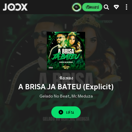
เปิดแอป
ฟังเพลง
A BRISA JA BATEU (Explicit)
Gelado No Beat
,
Mc Meduza
เล่น