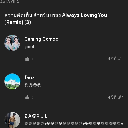
AVIWKILA
ความคิดเห็น สำหรับ เพลง Always Loving You
(Remix) (3)
Gaming Gembel
good
4 ปีที่แล้ว
1
fauzi
😍😍😍😍
4 ปีที่แล้ว
2
Z A🎧R U L
💚💙💜🤎🤍♥️💝🧡💛💖💚💙💜🤎🤍♥️💝🧡💛💖💚💙💜🤎🤍♥️