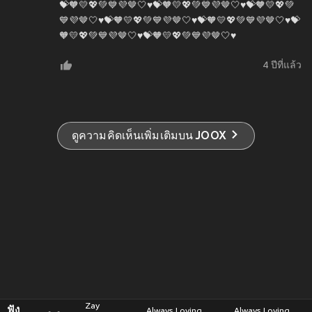
💝🧡💛💖💚💙💜🤎🤍♥️💝🧡💛💖💚💙💜🤎🤍♥️💝🧡💛💖💚
💙💜🤎🤍♥️💝🧡💛💖💚💙💜🤎🤍♥️💝🧡💛💖💚💙💜🤎🤍♥️💝
🧡💛💖💚💙💜🤎🤍♥️💝🧡💛💖💚💙💜🤎🤍♥️
4 ปีที่แล้ว
ดูความคิดเห็นเพิ่มเติมบน JOOX
Zay
ฟัง
Always Loving
Always Loving