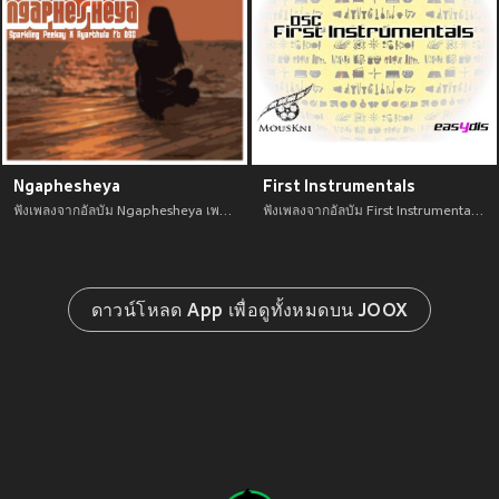
Ngaphesheya
First Instrumentals
ฟังเพลงจากอัลบัม Ngaphesheya เพลงใหม่จาก อัพเดทเพลงใหม่ล่าสุดก่อนใคร ตลอดปี 2021
ฟังเพลงจากอัลบัม First Instrumentals เพลงใหม่จาก อัพเดทเพลงใหม่ล่าสุดก่อนใคร ตลอดปี 2021
ดาวน์โหลด App เพื่อดูทั้งหมดบน JOOX