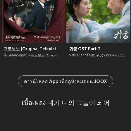
프로보노 (Original Television Soundtrack) , Pt. 1
귀궁 OST Part.2
ฟังเพลงจากอัลบัม 프로보노 (Original Television Soundtrack) , Pt. 1 เพลงใหม่จาก อัพเดทเพลงใหม่ล่าสุดก่อนใคร ตลอดปี 2021
ฟังเพลงจากอัลบัม 귀궁 OST Part.2 เพลงใหม่จาก อัพเดทเพลงใหม่ล่าสุดก่อนใคร ตลอดปี 2021
ดาวน์โหลด App เพื่อดูทั้งหมดบน JOOX
เนื้อเพลง 내가 너의 그늘이 되어