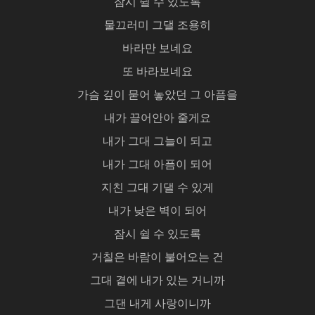
잠시 쉴 수 있도록
물끄러미 그댈 조용히
바라만 보네요
또 바라보네요
가슴 깊이 묻어 놓았던 그 아픔을
내가 끌어안아 줄게요
내가 그대 그늘이 되고
내가 그대 아픔이 되어
지친 그대 기댈 수 있게
내가 낮은 벽이 되어
잠시 쉴 수 있도록
거칠은 바람이 불어오는 건
그대 곁에 내가 있는 거니까
그댄 내게 사랑이니까