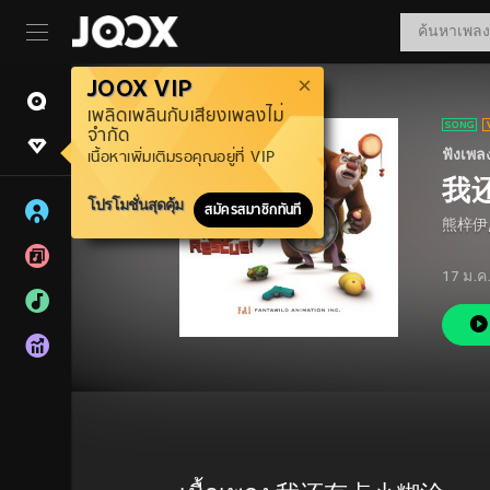
JOOX VIP
เพลิดเพลินกับเสียงเพลงไม่
จำกัด
ฟังเพล
เนื้อหาเพิ่มเติมรอคุณอยู่ที่ VIP
我
โปรโมชั่นสุดคุ้ม
สมัครสมาชิกทันที
熊梓伊
17 ม.ค