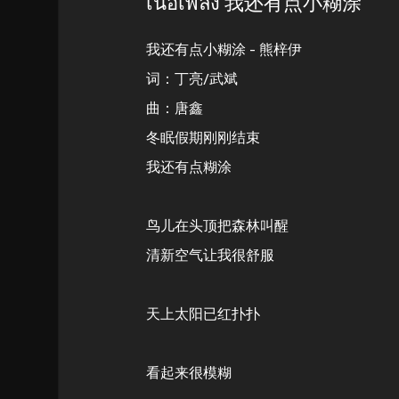
เนื้อเพลง 我还有点小糊涂
我还有点小糊涂 - 熊梓伊
词：丁亮/武斌
曲：唐鑫
冬眠假期刚刚结束
我还有点糊涂
鸟儿在头顶把森林叫醒
清新空气让我很舒服
天上太阳已红扑扑
看起来很模糊