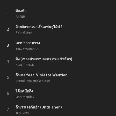
ท้องฟ้า
1
PAPER
อ้ายจัสวอนน่าเป็นแฟนยูได้บ่ ?
2
สิงโต นำโชค
เอาปากกามาวง
3
BELL WARISARA
พิง (เพลงประกอบละคร กระเช้าสีดา)
4
NONT TANONT
ถ้าเธอ feat. Violette Wautier
5
แสตมป์
Violette Wautier
ได้แต่นึกถึง
6
Only Monday
ถ้าเราเจอกันอีก (Until Then)
7
Tilly Birds