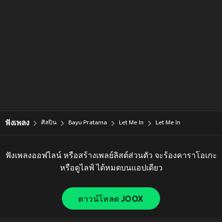
ฟังเพลง
ศิลปิน
Bayu Pratama
Let Me In
Let Me In
ฟังเพลงออฟไลน์ หรือสร้างเพลย์ลิสต์ส่วนตัว จะร้องคาราโอเกะ
หรือดูไลฟ์ ได้หมดบนแอปเดียว
ดาวน์โหลด JOOX