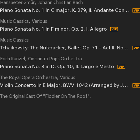
Hanspeter Gmür
Johann Christian Bach
Piano Sonata No. 1 in C major, K. 279, II. Andante Con Moto
Music Classics
Various
Piano Sonata No. 1 in F minor, Op. 2, I. Allegro
Music Classics
Tchaikovsky: The Nutcracker, Ballet Op. 71 - Act II: No 12c "Tea (Chinese Dance)": Allegro Moderato
Erich Kunzel
Cincinnati Pops Orchestra
Piano Sonata No. 3 in D, Op. 10, II. Largo e Mesto
The Royal Opera Orchestra
Various
Violin Concerto in E Major, BWV 1042 (Arranged by John Williams for Guitar and Orchestra): III. Allegro assai
The Original Cast Of "Fiddler On The Roof"
Academy Of St. Martin