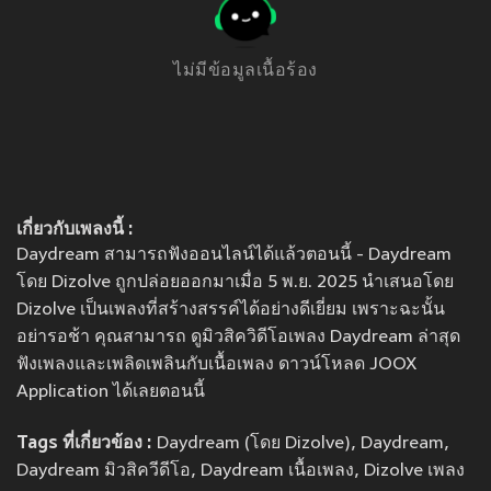
ไม่มีข้อมูลเนื้อร้อง
เกี่ยวกับเพลงนี้ :
Daydream สามารถฟังออนไลน์ได้แล้วตอนนี้ - Daydream
โดย Dizolve ถูกปล่อยออกมาเมื่อ 5 พ.ย. 2025 นำเสนอโดย
Dizolve เป็นเพลงที่สร้างสรรค์ได้อย่างดีเยี่ยม เพราะฉะนั้น
อย่ารอช้า คุณสามารถ ดูมิวสิควิดีโอเพลง Daydream ล่าสุด
ฟังเพลงและเพลิดเพลินกับเนื้อเพลง ดาวน์โหลด JOOX
Application ได้เลยตอนนี้
Tags ที่เกี่ยวข้อง :
Daydream (โดย Dizolve), Daydream,
Daydream มิวสิควีดีโอ, Daydream เนื้อเพลง, Dizolve เพลง