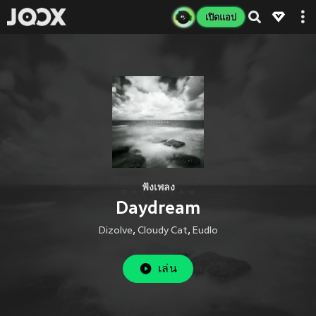
เปิดแอป
ฟังเพลง
Daydream
Dizolve
,
Cloudy Cat
,
Eudlo
เล่น