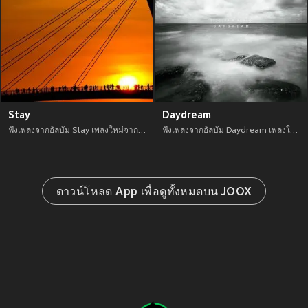
Stay
Daydream
ฟังเพลงจากอัลบัม Stay เพลงใหม่จาก อัพเดทเพลงใหม่ล่าสุดก่อนใคร ตลอดปี 2021
ฟังเพลงจากอัลบัม Daydream เพลงใหม่จาก อัพเดทเพลงใหม่ล่าสุดก่อนใคร ตลอดปี 2021
ดาวน์โหลด App เพื่อดูทั้งหมดบน JOOX