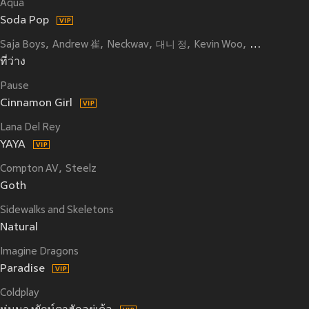
Aqua
Soda Pop
Saja Boys
Andrew 崔
Neckwav
대니 정
Kevin Woo
samUIL Lee
ที่ว่าง
Pause
Cinnamon Girl
Lana Del Rey
YAYA
Compton AV
Steelz
Goth
Sidewalks and Skeletons
Natural
Imagine Dragons
Paradise
Coldplay