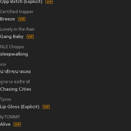
Opp Bxtch (Explicit)
Certified trapper
Breeze
Lonely in the Rain
Gang Baby
NLE Choppa
sleepwalking
voi
น่าฮักขนาดเลย
ลูกตาล ชลธิชาศ์
Chasing Cities
Tyron
Lip Gloss (Explicit)
ilyTOMMY
Alive