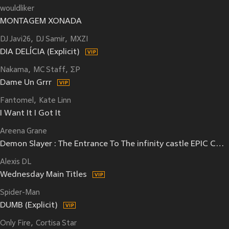
wouldliker
MONTAGEM XONADA
DJ Javi26
DJ Samir
MXZI
DIA DELÍCIA (Explicit)
Nakama
MC Staff
ΣP
Dame Un Grrr
Fantomel
Kate Linn
I Want It I Got It
Areena Grane
Demon Slayer : The Entrance To The infinity castle EPIC COVER
Alexis DL
Wednesday Main Titles
Spider-Man
DUMB (Explicit)
Only Fire
Cortisa Star