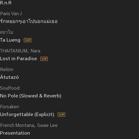
R.n.R
Paris Van J
รักหยอกๆเอาไปบอกแม่เธอ
สยาโม
Ta Lueng
THAITANIUM
Nara
Lost in Paradise
Relŭm
Átutazó
Soulfood
No Pole (Slowed & Reverb)
Forsaken
Unforgettable (Explicit)
French Montana
Swae Lee
Presentation