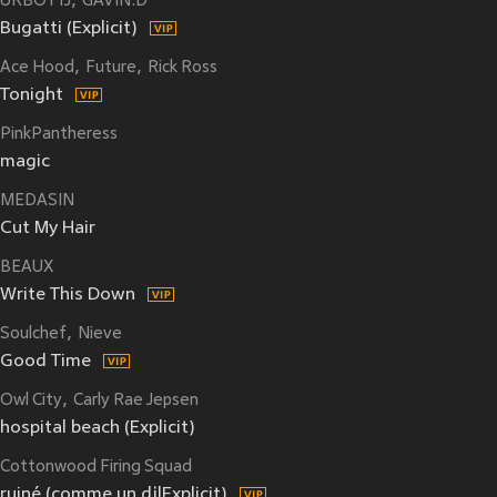
URBOYTJ
GAVIN:D
Bugatti (Explicit)
Ace Hood
Future
Rick Ross
Tonight
PinkPantheress
magic
MEDASIN
Cut My Hair
BEAUX
Write This Down
Soulchef
Nieve
Good Time
Owl City
Carly Rae Jepsen
hospital beach (Explicit)
Cottonwood Firing Squad
ruiné (comme un dj|Explicit)