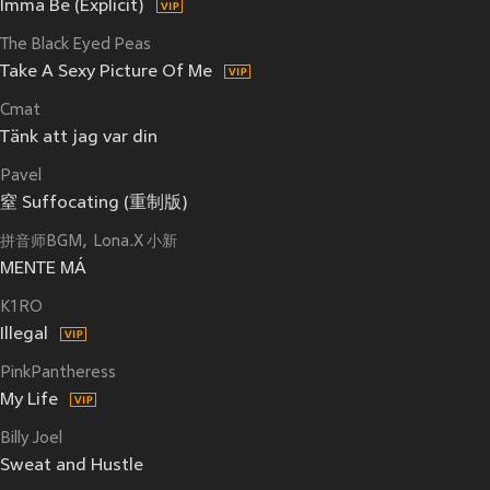
Imma Be (Explicit)
The Black Eyed Peas
Take A Sexy Picture Of Me
Cmat
Tänk att jag var din
Pavel
窒 Suffocating (重制版)
拼音师BGM
Lona.X 小新
MENTE MÁ
K1RO
Illegal
PinkPantheress
My Life
Billy Joel
Sweat and Hustle