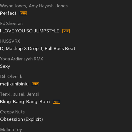
Wayne Jones
Amy Hayashi-Jones
Perfect
Ed Sheeran
I LOVE YOU SO JUMPSTYLE
HUSSVRX
Dj Mashup X Drop Jj Full Bass Beat
Yoga Ardiansyah RMX
Sexy
Dih Oliver b
mejikuhibiniu
Tenxi
suisei
Jemsii
Bling-Bang-Bang-Born
Creepy Nuts
Obsession (Explicit)
Mellina Tey