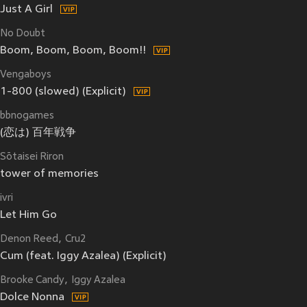
Just A Girl
No Doubt
Boom, Boom, Boom, Boom!!
Vengaboys
1-800 (slowed) (Explicit)
bbnogames
(恋は) 百年戦争
Sōtaisei Riron
tower of memories
ivri
Let Him Go
Denon Reed
Cru2
Cum (feat. Iggy Azalea) (Explicit)
Brooke Candy
Iggy Azalea
Dolce Nonna