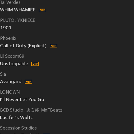
Tai Verdes
WHIM WHAMIEE
PLUTO
YKNIECE
1901
Phoenix
Call of Duty (Explicit)
Lil Scoom89
Unstoppable
Sia
Avangard
LONOWN
I'll Never Let You Go
BCD Studio
边安邦_MnFBeatz
Lucifer's Waltz
Secession Studios