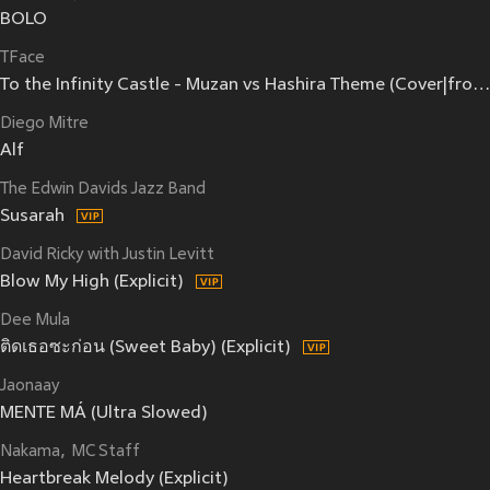
BOLO
TFace
To the Infinity Castle - Muzan vs Hashira Theme (Cover|from "Demon Slayer")
Diego Mitre
Alf
The Edwin Davids Jazz Band
Susarah
David Ricky with Justin Levitt
Blow My High (Explicit)
Dee Mula
ติดเธอซะก่อน (Sweet Baby) (Explicit)
Jaonaay
MENTE MÁ (Ultra Slowed)
Nakama
MC Staff
Heartbreak Melody (Explicit)