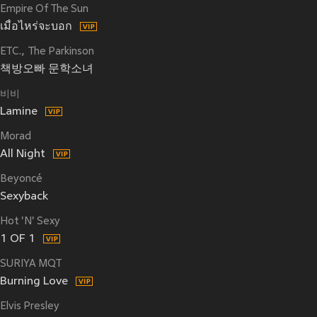
Empire Of The Sun
เมื่อไหร่จะบอก
ETC.
The Parkinson
책방오빠 문학소녀
비비
Lamine
Morad
All Night
Beyoncé
Sexyback
Hot 'N' Sexy
1 OF 1
SURIYA MQT
Burning Love
Elvis Presley