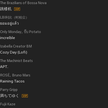
The Brazilians of Bossa Nova
跳楼机
LBI利比（时柏尘）
ยอมอยู่แล้ว
Only Monday
ปั๊บ Potato
increíble
Izabella Creator BM
Cozy Day (Lofi)
The Machinist Beats
APT.
ROSÉ
Bruno Mars
Raining Tacos
Parry Gripp
満ちてゆく
Fujii Kaze