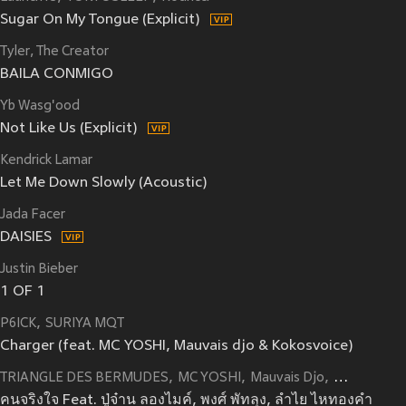
Sugar On My Tongue (Explicit)
Tyler, The Creator
BAILA CONMIGO
Yb Wasg'ood
Not Like Us (Explicit)
Kendrick Lamar
Let Me Down Slowly (Acoustic)
Jada Facer
DAISIES
Justin Bieber
1 OF 1
P6ICK
SURIYA MQT
Charger (feat. MC YOSHI, Mauvais djo & Kokosvoice)
TRIANGLE DES BERMUDES
MC YOSHI
Mauvais Djo
Kokosvoice
คนจริงใจ Feat. ปู่จ๋าน ลองไมค์, พงศ์ พัทลุง, ลำไย ไหทองคำ