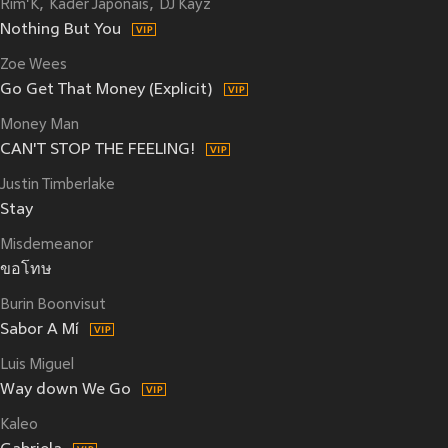
Rim'K
Kader Japonais
DJ Kayz
Nothing But You
Zoe Wees
Go Get That Money (Explicit)
Money Man
CAN'T STOP THE FEELING!
Justin Timberlake
Stay
Misdemeanor
ขอโทษ
Burin Boonvisut
Sabor A Mí
Luis Miguel
Way down We Go
Kaleo