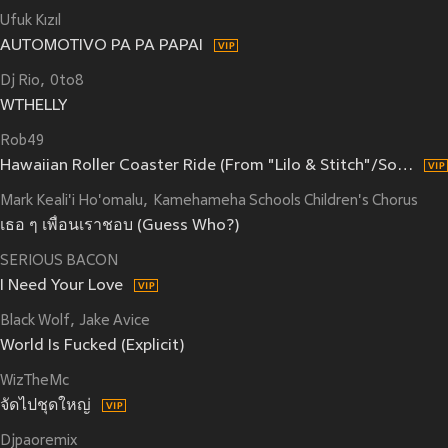
Ufuk Kızıl
AUTOMOTIVO PA PA PAPAI
Dj Rio
0to8
WTHELLY
Rob49
Hawaiian Roller Coaster Ride (From "Lilo & Stitch"/Soundtrack Version)
Mark Keali'i Ho'omalu
Kamehameha Schools Children's Chorus
เธอ ๆ เพื่อนเราชอบ (Guess Who?)
SERIOUS BACON
I Need Your Love
Black Wolf
Jake Avice
World Is Fucked (Explicit)
WizTheMc
จัดไปชุดใหญ่
Djpaoremix