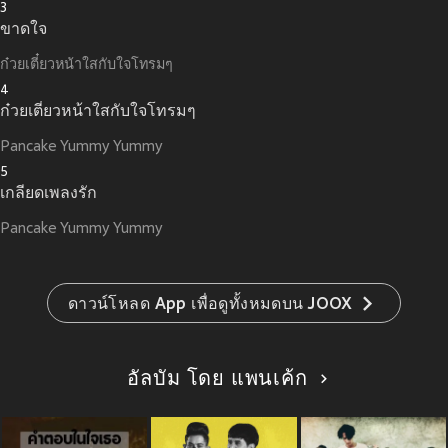
3
ขาดใจ
ก๋วยเตี๋ยวหน้าใสกับใจโทรมๆ
4
ก๋วยเตี๋ยวหน้าใสกับใจโทรมๆ
Pancake Yummy Yummy
5
เกลียดเพลงรัก
Pancake Yummy Yummy
ดาวน์โหลด App เพื่อดูทั้งหมดบน JOOX
อัลบัม โดย แพนเค้ก