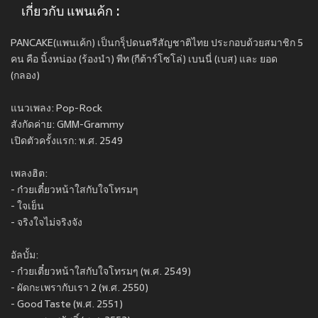
เกี่ยวกับ แพนเค้ก :
PANCAKE(แพนเค้ก) เป็นกรุ็ปดนตรีสัญชาติไทย ประกอบด้วยสมาชิก 5
คน คือ นิ้งหน่อง (ร้องนำ) พีท (กีต้าร์โซโล่) เบนนี่ (เบส) และ ยอด
(กลอง)
แนวเพลง: Pop-Rock
สังกัดค่าย: GMM-Grammy
เปิดตัวครั้งแรก: พ.ศ. 2549
เพลงฮิต:
- ก๋วยเตี๋ยวหน้าใสกับใจโทรมๆ
- ใจเย็น
- จริงใจไม่จริงจัง
อัลบั้ม:
- ก๋วยเตี๋ยวหน้าใสกับใจโทรมๆ (พ.ศ. 2549)
- ผัดกะเพรากับเรา 2 (พ.ศ. 2550)
- Good Taste (พ.ศ. 2551)