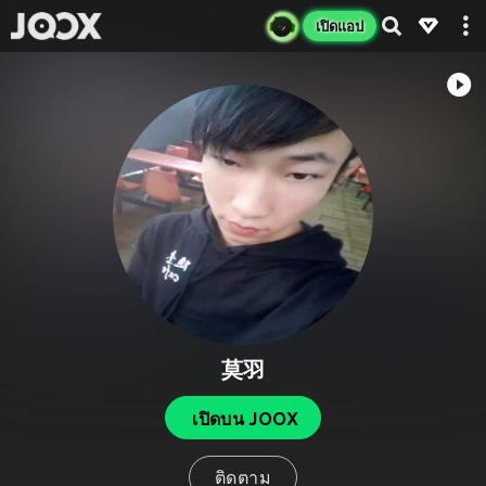
เปิดแอป
莫羽
เปิดบน JOOX
ติดตาม