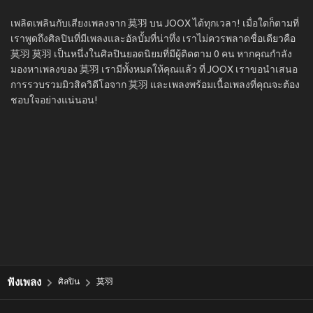
เพลิดเพลินกับเสียงเพลงจาก 莫羽 บน JOOX ได้ทุกเวลา! เมื่อใดก็ตามที่
เราพูดถึงศิลปินที่มีเพลงและอัลบั้มที่น่าทึ่ง เราไม่ควรพลาดชื่อเดียวคือ
莫羽 莫羽 เป็นหนึ่งในศิลปินยอดนิยมที่มีผู้ติดตาม 0 คน หากคุณกำลัง
มองหาเพลงของ 莫羽 เรามีทั้งหมดให้คุณแล้ว ที่ JOOX เราขอนำเสนอ
การรวบรวมมิวสิควิดีโอจาก 莫羽 และเพลงพร้อมเนื้อเพลงที่คุณจะต้อง
ชอบใจอย่างแน่นอน!
ฟังเพลง
ศิลปิน
莫羽