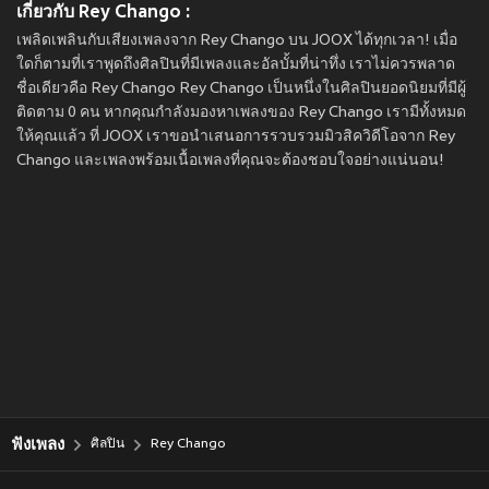
เกี่ยวกับ Rey Chango :
เพลิดเพลินกับเสียงเพลงจาก Rey Chango บน JOOX ได้ทุกเวลา! เมื่อ
ใดก็ตามที่เราพูดถึงศิลปินที่มีเพลงและอัลบั้มที่น่าทึ่ง เราไม่ควรพลาด
ชื่อเดียวคือ Rey Chango Rey Chango เป็นหนึ่งในศิลปินยอดนิยมที่มีผู้
ติดตาม 0 คน หากคุณกำลังมองหาเพลงของ Rey Chango เรามีทั้งหมด
ให้คุณแล้ว ที่ JOOX เราขอนำเสนอการรวบรวมมิวสิควิดีโอจาก Rey
Chango และเพลงพร้อมเนื้อเพลงที่คุณจะต้องชอบใจอย่างแน่นอน!
ฟังเพลง
ศิลปิน
Rey Chango