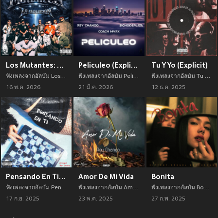
Los Mutantes: La Evolucion (Explicit)
Peliculeo (Explicit)
Tu Y Yo (Explicit)
ฟังเพลงจากอัลบัม Los Mutantes: La Evolucion (Explicit) เพลงใหม่จาก อัพเดทเพลงใหม่ล่าสุดก่อนใคร ตลอดปี 2021
ฟังเพลงจากอัลบัม Peliculeo (Explicit) เพลงใหม่จาก อัพเดทเพลงใหม่ล่าสุดก่อนใคร ตลอดปี 2021
ฟังเพลงจากอัลบัม Tu Y Yo (Explicit) เพลงใหม่จาก อัพเดทเพลงใหม่ล่าสุดก่อนใคร ตลอดปี 2021
16 พ.ค. 2026
21 มี.ค. 2026
12 ธ.ค. 2025
Pensando En Ti (Explicit)
Amor De Mi Vida
Bonita
ฟังเพลงจากอัลบัม Pensando En Ti (Explicit) เพลงใหม่จาก อัพเดทเพลงใหม่ล่าสุดก่อนใคร ตลอดปี 2021
ฟังเพลงจากอัลบัม Amor De Mi Vida เพลงใหม่จาก อัพเดทเพลงใหม่ล่าสุดก่อนใคร ตลอดปี 2021
ฟังเพลงจากอัลบัม Bonita เพลงใหม่จาก อัพเดทเพลงใหม่ล่าสุดก่อนใคร ตลอดปี 2021
17 ก.ย. 2025
23 พ.ค. 2025
27 ก.พ. 2025