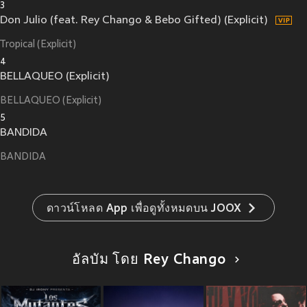
3
Don Julio (feat. Rey Chango & Bebo Gifted) (Explicit)
Tropical (Explicit)
4
BELLAQUEO (Explicit)
BELLAQUEO (Explicit)
5
BANDIDA
BANDIDA
ดาวน์โหลด App เพื่อดูทั้งหมดบน JOOX
อัลบัม โดย Rey Chango