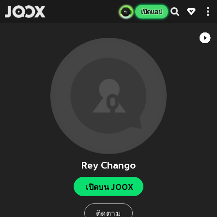
เปิดแอป
Rey Chango
เปิดบน JOOX
ติดตาม