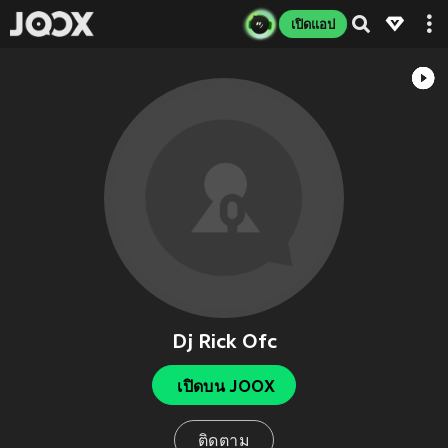
เปิดแอป
Dj Rick Ofc
เปิดบน JOOX
ติดตาม