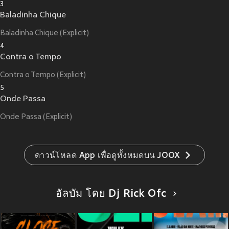
3
Baladinha Chique
Baladinha Chique (Explicit)
4
Contra o Tempo
Contra o Tempo (Explicit)
5
Onde Passa
Onde Passa (Explicit)
ดาวน์โหลด App เพื่อดูทั้งหมดบน JOOX
อัลบัม โดย Dj Rick Ofc