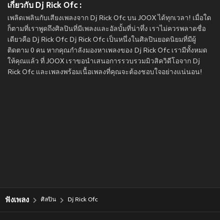
เกี่ยวกับ Dj Rick Ofc :
เพลิดเพลินกับเสียงเพลงจาก Dj Rick Ofc บน JOOX ได้ทุกเวลา! เมื่อใด
ก็ตามที่เราพูดถึงศิลปินที่มีเพลงและอัลบั้มที่น่าทึ่ง เราไม่ควรพลาดชื่อ
เดียวคือ Dj Rick Ofc Dj Rick Ofc เป็นหนึ่งในศิลปินยอดนิยมที่มีผู้
ติดตาม 0 คน หากคุณกำลังมองหาเพลงของ Dj Rick Ofc เรามีทั้งหมด
ให้คุณแล้ว ที่ JOOX เราขอนำเสนอการรวบรวมมิวสิควิดีโอจาก Dj
Rick Ofc และเพลงพร้อมเนื้อเพลงที่คุณจะต้องชอบใจอย่างแน่นอน!
ฟังเพลง
ศิลปิน
Dj Rick Ofc