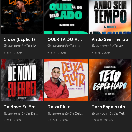
Close (Explicit)
QUER TA DO MEU LADO
Ando Sem Tempo
ฟังเพลงจากอัลบัม Close (Explicit) เพลงใหม่จาก อัพเดทเพลงใหม่ล่าสุดก่อนใคร ตลอดปี 2021
ฟังเพลงจากอัลบัม QUER TA DO MEU LADO เพลงใหม่จาก อัพเดทเพลงใหม่ล่าสุดก่อนใคร ตลอดปี 2021
ฟังเพลงจากอัลบัม Ando Sem Tempo เพลงใหม่จาก อัพเดทเพลงใหม่ล่าสุดก่อนใคร ตลอดปี 2021
7 ส.ค. 2026
6 ส.ค. 2026
4 ส.ค. 2026
De Novo Eu Errei (Explicit)
Deixa Fluir
Teto Espelhado
ฟังเพลงจากอัลบัม De Novo Eu Errei (Explicit) เพลงใหม่จาก อัพเดทเพลงใหม่ล่าสุดก่อนใคร ตลอดปี 2021
ฟังเพลงจากอัลบัม Deixa Fluir เพลงใหม่จาก อัพเดทเพลงใหม่ล่าสุดก่อนใคร ตลอดปี 2021
ฟังเพลงจากอัลบัม Teto Espelhado เพลงใหม่จาก อัพเดทเพลงใหม่ล่าสุดก่อนใคร ตลอดปี 2021
3 ส.ค. 2026
31 ก.ค. 2026
30 ก.ค. 2026