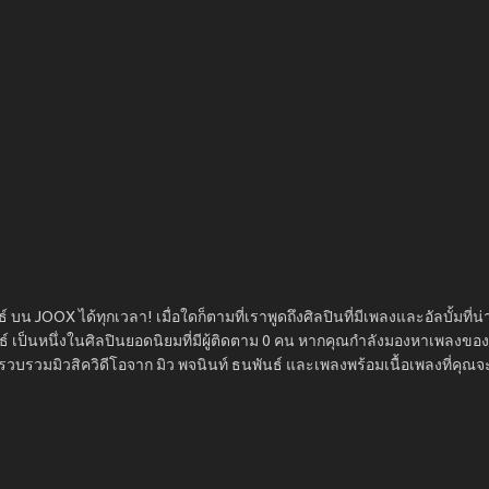
 บน JOOX ได้ทุกเวลา! เมื่อใดก็ตามที่เราพูดถึงศิลปินที่มีเพลงและอัลบั้มที่น่
ันธ์ เป็นหนึ่งในศิลปินยอดนิยมที่มีผู้ติดตาม 0 คน หากคุณกำลังมองหาเพลงของ 
รวบรวมมิวสิควิดีโอจาก มิว พจนินท์ ธนพันธ์ และเพลงพร้อมเนื้อเพลงที่คุ