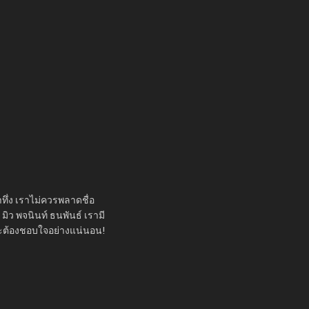
าทึ่ง เราไม่ควรพลาดชื่อ
มิว พจนินท์ ธนพันธ์ เรามี
ณจะต้องชอบใจอย่างแน่นอน!