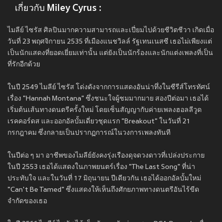
เกี่ยวกับ Miley Cyrus :
ไมลีย์ ไซรัส ศิลปินมากความสามารถและเปี่ยมไปด้วยชีวิตชีวา เกิดเมื่อ
วันที่ 23 พฤศจิกายน 2535 ที่เมืองแนชวิลล์ รัฐเทนเนสซี เธอไม่เพียงแต่
เป็นนักแสดงที่ยอดเยี่ยมเท่านั้น แต่ยังเป็นนักร้องและนักแต่งเพลงที่เป็น
ที่รักอีกด้วย
ในปี 2549 ไมลีย์ ไซรัส โด่งดังจากการแสดงอันน่าทึ่งในซีรีส์โทรทัศน์
เรื่อง "Hannah Montana" ซึ่งชนะใจผู้ชมมากมาย สองปีต่อมา เธอได้
เริ่มต้นเส้นทางดนตรีครั้งใหม่ โดยเซ็นสัญญากับค่ายเพลงฮอลลีวูด
เรคคอร์ดส และออกอัลบั้มเดี่ยวชุดแรก "Breakout" ในวันที่ 21
กรกฎาคม ซึ่งกลายเป็นปรากฏการณ์ในวงการเพลงทันที
ในปีต่อ ๆ มา อาชีพของไมลีย์ยังคงรุ่งเรืองดุจดวงดาวที่เปล่งประกาย
ในปี 2553 เธอได้แสดงในภาพยนตร์เรื่อง "The Last Song" ที่น่า
ประทับใจ และในวันที่ 17 มิถุนายน ปีเดียวกัน เธอได้ออกอัลบั้มใหม่
"Can't Be Tamed" ซึ่งแสดงให้เห็นถึงศักยภาพทางดนตรีอันไร้ขีด
จำกัดของเธอ