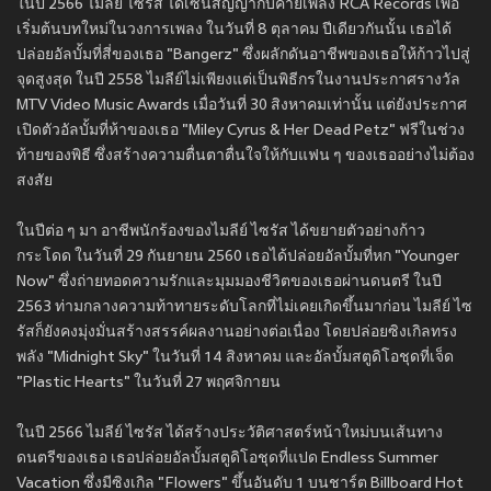
ในปี 2566 ไมลีย์ ไซรัส ได้เซ็นสัญญากับค่ายเพลง RCA Records เพื่อ
เริ่มต้นบทใหม่ในวงการเพลง ในวันที่ 8 ตุลาคม ปีเดียวกันนั้น เธอได้
ปล่อยอัลบั้มที่สี่ของเธอ "Bangerz" ซึ่งผลักดันอาชีพของเธอให้ก้าวไปสู่
จุดสูงสุด ในปี 2558 ไมลีย์ไม่เพียงแต่เป็นพิธีกรในงานประกาศรางวัล
MTV Video Music Awards เมื่อวันที่ 30 สิงหาคมเท่านั้น แต่ยังประกาศ
เปิดตัวอัลบั้มที่ห้าของเธอ "Miley Cyrus & Her Dead Petz" ฟรีในช่วง
ท้ายของพิธี ซึ่งสร้างความตื่นตาตื่นใจให้กับแฟน ๆ ของเธออย่างไม่ต้อง
สงสัย
ในปีต่อ ๆ มา อาชีพนักร้องของไมลีย์ ไซรัส ได้ขยายตัวอย่างก้าว
กระโดด ในวันที่ 29 กันยายน 2560 เธอได้ปล่อยอัลบั้มที่หก "Younger
Now" ซึ่งถ่ายทอดความรักและมุมมองชีวิตของเธอผ่านดนตรี ในปี
2563 ท่ามกลางความท้าทายระดับโลกที่ไม่เคยเกิดขึ้นมาก่อน ไมลีย์ ไซ
รัสก็ยังคงมุ่งมั่นสร้างสรรค์ผลงานอย่างต่อเนื่อง โดยปล่อยซิงเกิลทรง
พลัง "Midnight Sky" ในวันที่ 14 สิงหาคม และอัลบั้มสตูดิโอชุดที่เจ็ด
"Plastic Hearts" ในวันที่ 27 พฤศจิกายน
ในปี 2566 ไมลีย์ ไซรัส ได้สร้างประวัติศาสตร์หน้าใหม่บนเส้นทาง
ดนตรีของเธอ เธอปล่อยอัลบั้มสตูดิโอชุดที่แปด Endless Summer
Vacation ซึ่งมีซิงเกิล "Flowers" ขึ้นอันดับ 1 บนชาร์ต Billboard Hot