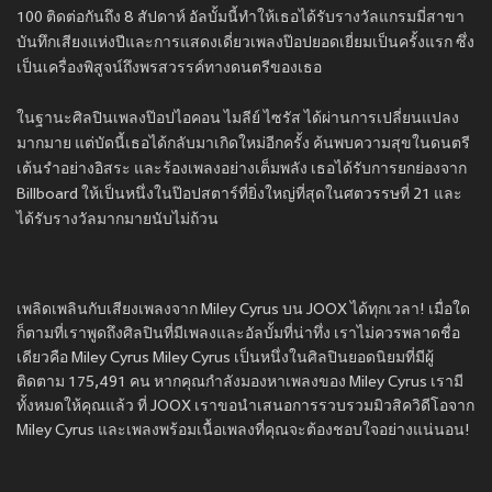
100 ติดต่อกันถึง 8 สัปดาห์ อัลบั้มนี้ทำให้เธอได้รับรางวัลแกรมมี่สาขา
บันทึกเสียงแห่งปีและการแสดงเดี่ยวเพลงป๊อปยอดเยี่ยมเป็นครั้งแรก ซึ่ง
เป็นเครื่องพิสูจน์ถึงพรสวรรค์ทางดนตรีของเธอ
ในฐานะศิลปินเพลงป๊อปไอคอน ไมลีย์ ไซรัส ได้ผ่านการเปลี่ยนแปลง
มากมาย แต่บัดนี้เธอได้กลับมาเกิดใหม่อีกครั้ง ค้นพบความสุขในดนตรี
เต้นรำอย่างอิสระ และร้องเพลงอย่างเต็มพลัง เธอได้รับการยกย่องจาก
Billboard ให้เป็นหนึ่งในป๊อปสตาร์ที่ยิ่งใหญ่ที่สุดในศตวรรษที่ 21 และ
ได้รับรางวัลมากมายนับไม่ถ้วน
เพลิดเพลินกับเสียงเพลงจาก Miley Cyrus บน JOOX ได้ทุกเวลา! เมื่อใด
ก็ตามที่เราพูดถึงศิลปินที่มีเพลงและอัลบั้มที่น่าทึ่ง เราไม่ควรพลาดชื่อ
เดียวคือ Miley Cyrus Miley Cyrus เป็นหนึ่งในศิลปินยอดนิยมที่มีผู้
ติดตาม 175,491 คน หากคุณกำลังมองหาเพลงของ Miley Cyrus เรามี
ทั้งหมดให้คุณแล้ว ที่ JOOX เราขอนำเสนอการรวบรวมมิวสิควิดีโอจาก
Miley Cyrus และเพลงพร้อมเนื้อเพลงที่คุณจะต้องชอบใจอย่างแน่นอน!