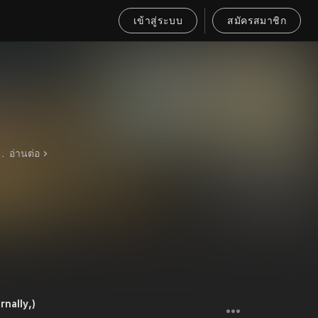
เข้าสู่ระบบ
สมัครสมาชิก
ที่เปี่ยมด้วยอารมณ์ให้กับเสียงร้องของเขาอีกด้วย หลังจากช่วงเวลาการเกณฑ์ทหารระหว่างปี พ.ศ. 2556 ถึง พ.ศ. 2558 อีซองกลับสู่เวทีด้วยความเป็นผู้ใหญ่กว่าเดิม หลังจากปลดประจำการ เขาได้ร้องเพลงธีม "꿈을 꾸다" สำหรับละครประวัติศาสตร์ "ฮวาเจง" ในปีเดียวกันนั้น เขายังได้ก้าวออกจากกรอบเดิมๆ ด้วยการรับบทในละครแนวสังคมของช่อง JTBC เรื่อง "จุยซอ" ซึ่งถือเป็นการประเดิมผลงานการแสดงทางจอแก้วครั้งแรกของเขา ด้วยความมุ่งมั่นในการขยายขอบเขตสายอาชีพอย่างต่อเนื่องนี้ ทำให้เขาสามารถโลดแล่นได้อย่างคล่องตัวในหลากหลายบทบาท ไม่ว่าจะเป็นนักร้องไอดอล, นักแสดงละครเวที, หรือนักแสดงหน้าใหม่ในวงการโทรทัศน์และภาพยนตร์ ในฐานะสมาชิกสำคัญของครอบครัว Super Junior อีซองยังคงมีบทบาทอย่างแข็งขันในโปรเจกต์ต่างๆ ของวงผ่านยูนิตย่อยอย่าง Super Junior-Happy และอื่นๆ โดยพื้นฐานการเป็นนักแสดงละครเวทีและทักษะการร้องที่มั่นคงของเขากลายเป็นชิ้นส่วนที่เป็นเอกลักษณ์ในบุคลิกทางศิลปะของกลุ่ม จากนักร้องฝึกหัดที่ยังอ่อนประสบการณ์สู่การเป็นศิลปินมากความสามารถรอบด้าน ตลอดระยะเวลากว่าสองทศวรรษในเส้นทางอาชีพของเขาได้สะท้อนถึงการแสวงหาความเป็นเลิศในศิลปะการขับร้องมาโดยตลอด
อ่านต่อ
nally,)