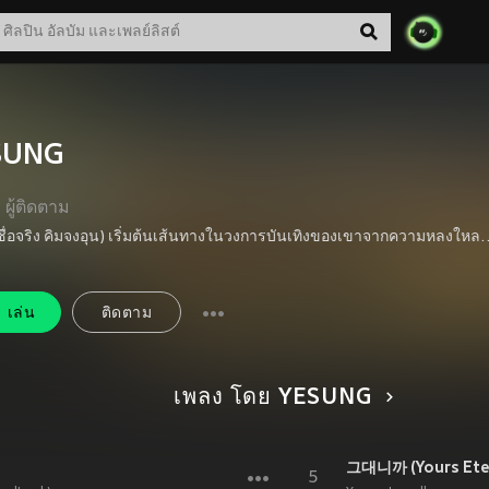
SUNG
ผู้ติดตาม
อีซอง (ชื่อจริง คิมจงอุน) เริ่มต้นเส้นทางในวงการบันเทิงของเขาจากความหลงใหลในดนตรีตั้งแต่ยังเป็นวัยรุ่น ในปี พ.ศ. 2542 ขณะที่อายุเพียง 15 ปี เขาได้แสดงความสามารถที่โดดเด่นโดยได้รับรางวัลทองคำจากเทศกาลเพลงแทอัน หลังจากนั้นในปี พ.ศ. 2544 เขาได้เซ็นสัญญากับบริษัท SM Entertainment ในฐานะผู้ชนะรางวัลใหญ่จากการประกวดร้องเพลง SM BEST ซึ่งเป็นการวางรากฐานที่มั่นคงสำหรับเส้นทางสู่ดาวของเขา เมื่อวันที่ 6 พฤศจิกายน พ.ศ. 2548 เขาได้เปิดตัวในวงการเพลงในฐานะสมาชิกของ Super Junior และเป็นนักร้องนำของกลุ่มด้วยเสียงร้องแหบเสน่ห์อันเป็นเอกลักษณ์และเปี่ยมด้วยอารมณ์ และตอกย้ำภาพลักษณ์แนวเพลงบัลลาดให้ลึกซึ้งยิ่งขึ้นด้วยการเปิดตัวในรูปแบบซับยูนิต Super Junior-K.R.Y. ในปีถัดมา ในวงการละครเวทีและเพลงประกอบซีรีส์และภาพยนตร์ อีซองได้แสดงพลังทางศิลปะในหลายมิติ ตั้งแต่ปี พ.ศ. 2552 เขาได้โชว์การแสดงในละครเวทีขนาดใหญ่เช่น "นัมฮันซานซอง" และ "ฮงกิลดง" พร้อมยังคงเป็นผู้ถ่ายทอดอารมณ์ความรู้สึกสำคัญในละครยอดนิยมหลายเรื่องผ่านเพลงประกอบสุดคลาสสิกอย่าง "너 아니면 안돼" และ "먹지" โดยเฉพาะเพลง "너 아니면 안돼" ยังช่วยให้เขาได้รับการเสนอชื่อเข้าชิงรางวัล Golden Disc Awards สาขาเพลงดิจิทัลยอดเยี่ยม ช่วงเวลาแห่งการข้ามสายงานนี้ไม่เพียงแต่ตอกย้ำฉายา "จักรพรรดิ OST" ของเขาเท่านั้น แต่ยังเพิ่มมิติทางการแสดง
เล่น
ติดตาม
เพลง โดย YESUNG
그대니까 (Yours Eter
5