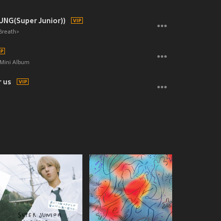
SUNG(Super Junior))
Breath>
 Mini Album
r us