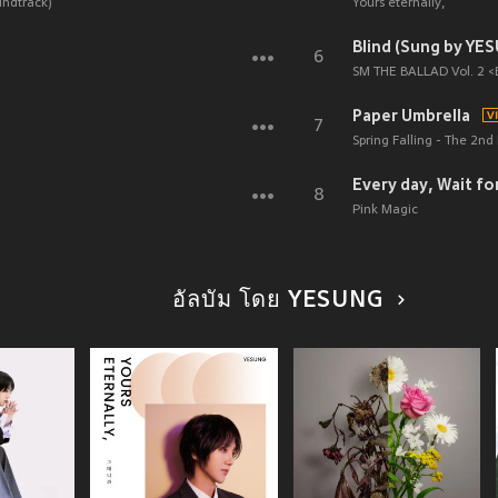
oundtrack)
Yours eternally,
Blind (Sung by YE
6
SM THE BALLAD Vol. 2 <
Paper Umbrella
7
Spring Falling - The 2nd
Every day, Wait fo
8
Pink Magic
อัลบัม โดย YESUNG