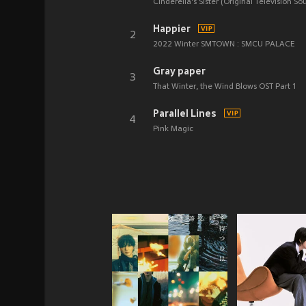
Cinderella's Sister (Original Television S
Happier
2
2022 Winter SMTOWN : SMCU PALACE
Gray paper
3
That Winter, the Wind Blows OST Part 1
Parallel Lines
4
Pink Magic