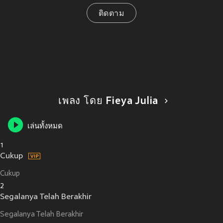
ติดตาม
เพลง โดย Fieya Julia
เล่นทั้งหมด
1
Cukup
Cukup
2
Segalanya Telah Berakhir
Segalanya Telah Berakhir