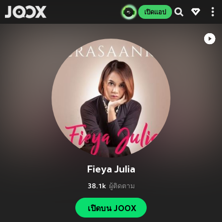
เปิดแอป
Fieya Julia
38.1k
ผู้ติดตาม
เปิดบน JOOX