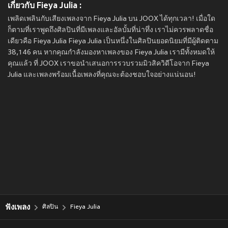
เกี่ยวกับ Fieya Julia :
เพลิดเพลินกับเสียงเพลงจาก Fieya Julia บน JOOX ได้ทุกเวลา! เมื่อใด
ก็ตามที่เราพูดถึงศิลปินที่มีเพลงและอัลบั้มที่น่าทึ่ง เราไม่ควรพลาดชื่อ
เดียวคือ Fieya Julia Fieya Julia เป็นหนึ่งในศิลปินยอดนิยมที่มีผู้ติดตาม
38,146 คน หากคุณกำลังมองหาเพลงของ Fieya Julia เรามีทั้งหมดให้
คุณแล้ว ที่ JOOX เราขอนำเสนอการรวบรวมมิวสิควิดีโอจาก Fieya
Julia และเพลงพร้อมเนื้อเพลงที่คุณจะต้องชอบใจอย่างแน่นอน!
ฟังเพลง
ศิลปิน
Fieya Julia