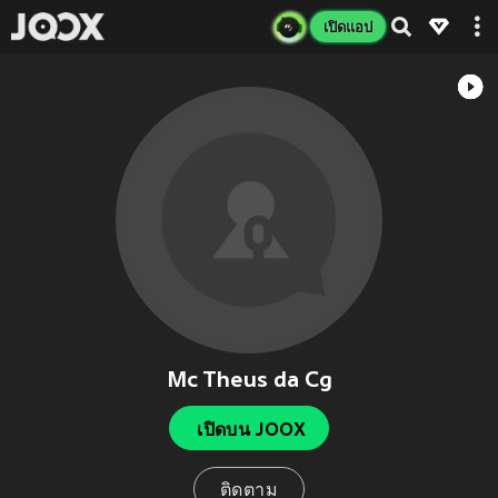
เปิดแอป
Mc Theus da Cg
เปิดบน JOOX
ติดตาม