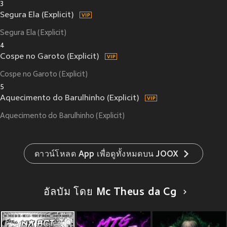
3
Segura Ela (Explicit)
Segura Ela (Explicit)
4
Cospe no Garoto (Explicit)
Cospe no Garoto (Explicit)
5
Aquecimento do Barulhinho (Explicit)
Aquecimento do Barulhinho (Explicit)
ดาวน์โหลด App เพื่อดูทั้งหมดบน JOOX
อัลบัม โดย Mc Theus da Cg