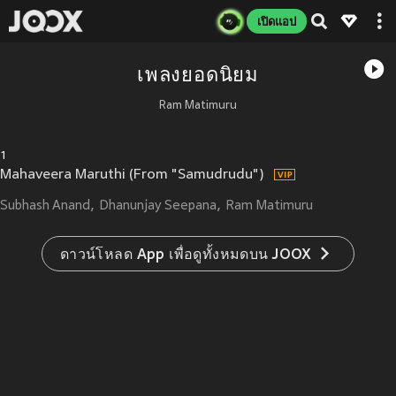
เปิดแอป
เพลงยอดนิยม
Ram Matimuru
1
Mahaveera Maruthi (From "Samudrudu")
Subhash Anand
Dhanunjay Seepana
Ram Matimuru
ดาวน์โหลด App เพื่อดูทั้งหมดบน JOOX