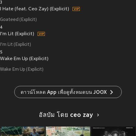
3
I Hate (feat. Ceo Zay) (Explicit)
Goateed (Explicit)
4
I'm Lit (Explicit)
I'm Lit (Explicit)
5
Wake Em Up (Explicit)
Wake Em Up (Explicit)
ดาวน์โหลด App เพื่อดูทั้งหมดบน JOOX
อัลบัม โดย ceo zay