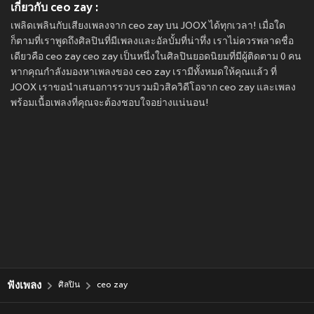
เกี่ยวกับ ceo zay :
เพลิดเพลินกับเสียงเพลงจาก ceo zay บน JOOX ได้ทุกเวลา! เมื่อใด
ก็ตามที่เราพูดถึงศิลปินที่มีเพลงและอัลบั้มที่น่าทึ่ง เราไม่ควรพลาดชื่อ
เดียวคือ ceo zay ceo zay เป็นหนึ่งในศิลปินยอดนิยมที่มีผู้ติดตาม 0 คน
หากคุณกำลังมองหาเพลงของ ceo zay เรามีทั้งหมดให้คุณแล้ว ที่
JOOX เราขอนำเสนอการรวบรวมมิวสิควิดีโอจาก ceo zay และเพลง
พร้อมเนื้อเพลงที่คุณจะต้องชอบใจอย่างแน่นอน!
ฟังเพลง
ศิลปิน
ceo zay