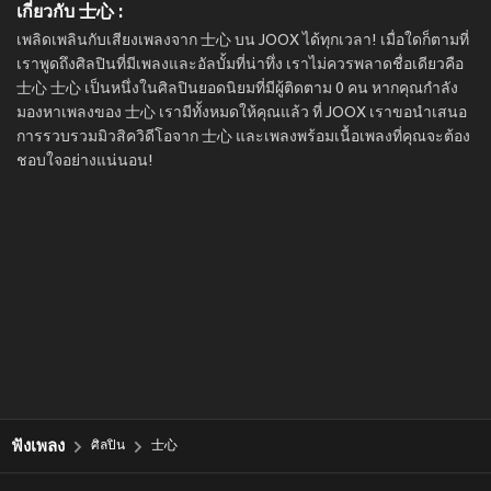
เกี่ยวกับ 士心 :
เพลิดเพลินกับเสียงเพลงจาก 士心 บน JOOX ได้ทุกเวลา! เมื่อใดก็ตามที่
เราพูดถึงศิลปินที่มีเพลงและอัลบั้มที่น่าทึ่ง เราไม่ควรพลาดชื่อเดียวคือ
士心 士心 เป็นหนึ่งในศิลปินยอดนิยมที่มีผู้ติดตาม 0 คน หากคุณกำลัง
มองหาเพลงของ 士心 เรามีทั้งหมดให้คุณแล้ว ที่ JOOX เราขอนำเสนอ
การรวบรวมมิวสิควิดีโอจาก 士心 และเพลงพร้อมเนื้อเพลงที่คุณจะต้อง
ชอบใจอย่างแน่นอน!
ฟังเพลง
ศิลปิน
士心