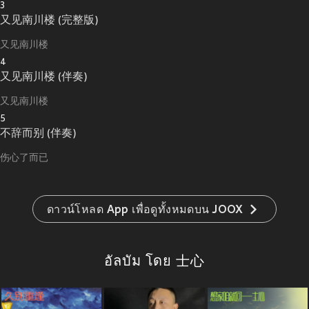
3
又见南川楼 (完整版)
又见南川楼
4
又见南川楼 (伴奏)
又见南川楼
5
不辞而别 (伴奏)
伤心了而已
ดาวน์โหลด App เพื่อดูทั้งหมดบน JOOX
อัลบัม โดย 士心